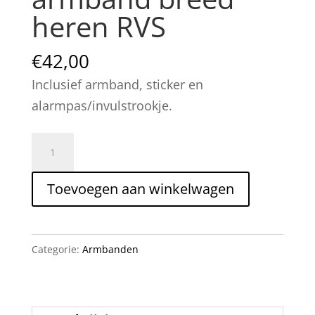
heren RVS
€
42,00
Inclusief armband, sticker en
alarmpas/invulstrookje.
SOS
Talisman
armband
Toevoegen aan winkelwagen
breed
heren
RVS
Categorie:
Armbanden
aantal