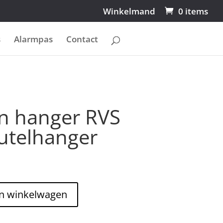
Winkelmand
0 items
s
Alarmpas
Contact
n hanger RVS
eutelhanger
n winkelwagen