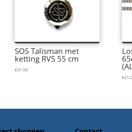
SOS Talisman met
Lo
ketting RVS 55 cm
65
(A
€
31,00
€
21,
rect shoppen
Contact