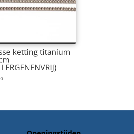
sse ketting titanium
cm
LLERGENENVRIJ)
00
Openingstijden