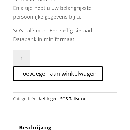
En altijd hebt u uw belangrijkste
persoonlijke gegevens bij u.
SOS Talisman. Een veilig sieraad :
Databank in miniformaat
SOS
Talisman
met
Toevoegen aan winkelwagen
ketting
RVS
65
Categorieën:
Kettingen
,
SOS Talisman
cm
aantal
Beschrijving