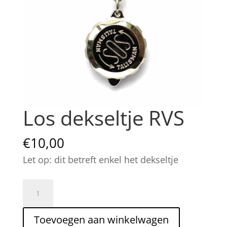
Los dekseltje RVS
€
10,00
Let op: dit betreft enkel het dekseltje
Los
dekseltje
RVS
Toevoegen aan winkelwagen